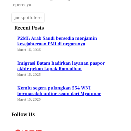
tepercaya.
jackpotlotere
Recent Posts
P2MI: Arab Saudi bersedia menjamin
kesejahteraan PMI di negaranya
Maret 15, 2025
Imigrasi Batam hadirkan layanan paspor
akhir pekan Lapak Ramadhan
Maret 15, 2025
Kemlu segera pulangkan 554 WNI
bermasalah online scam dari Myanmar
Maret 15, 2025
Follow Us