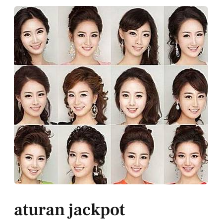
aturan jackpot