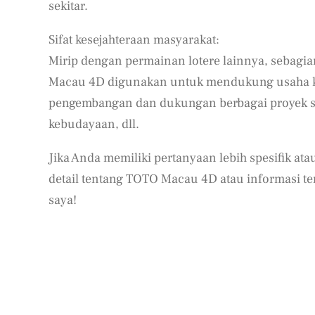
sekitar.
Sifat kesejahteraan masyarakat:
Mirip dengan permainan lotere lainnya, sebagi
Macau 4D digunakan untuk mendukung usaha kes
pengembangan dan dukungan berbagai proyek se
kebudayaan, dll.
Jika Anda memiliki pertanyaan lebih spesifik at
detail tentang TOTO Macau 4D atau informasi terk
saya!