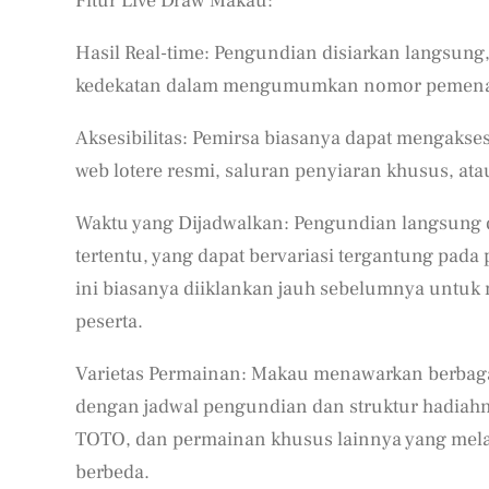
Fitur Live Draw Makau:
Hasil Real-time: Pengundian disiarkan langsung
kedekatan dalam mengumumkan nomor pemen
Aksesibilitas: Pemirsa biasanya dapat mengakse
web lotere resmi, saluran penyiaran khusus, ata
Waktu yang Dijadwalkan: Pengundian langsung 
tertentu, yang dapat bervariasi tergantung pada
ini biasanya diiklankan jauh sebelumnya untuk
peserta.
Varietas Permainan: Makau menawarkan berbaga
dengan jadwal pengundian dan struktur hadiahn
TOTO, dan permainan khusus lainnya yang mela
berbeda.