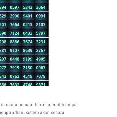
l di mana pemain harus memilih empat
 pengundian, sistem akan secara