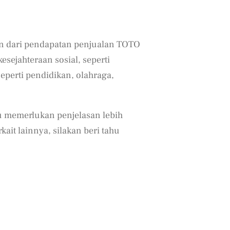
an dari pendapatan penjualan TOTO
ejahteraan sosial, seperti
perti pendidikan, olahraga,
au memerlukan penjelasan lebih
ait lainnya, silakan beri tahu