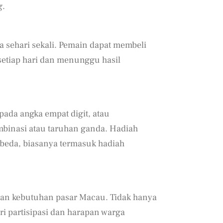
g.
sehari sekali. Pemain dapat membeli
 setiap hari dan menunggu hasil
ada angka empat digit, atau
mbinasi atau taruhan ganda. Hadiah
rbeda, biasanya termasuk hadiah
n kebutuhan pasar Macau. Tidak hanya
i partisipasi dan harapan warga