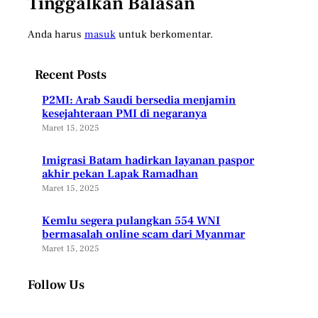
Tinggalkan Balasan
Anda harus
masuk
untuk berkomentar.
Recent Posts
P2MI: Arab Saudi bersedia menjamin
kesejahteraan PMI di negaranya
Maret 15, 2025
Imigrasi Batam hadirkan layanan paspor
akhir pekan Lapak Ramadhan
Maret 15, 2025
Kemlu segera pulangkan 554 WNI
bermasalah online scam dari Myanmar
Maret 15, 2025
Follow Us