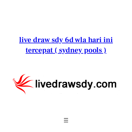
Lewati
ke
konten
live draw sdy 6d wla hari ini
tercepat ( sydney pools )