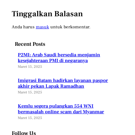
Tinggalkan Balasan
Anda harus
masuk
untuk berkomentar.
Recent Posts
P2MI: Arab Saudi bersedia menjamin
kesejahteraan PMI di negaranya
Maret 15, 2025
Imigrasi Batam hadirkan layanan paspor
akhir pekan Lapak Ramadhan
Maret 15, 2025
Kemlu segera pulangkan 554 WNI
bermasalah online scam dari Myanmar
Maret 15, 2025
Follow Us