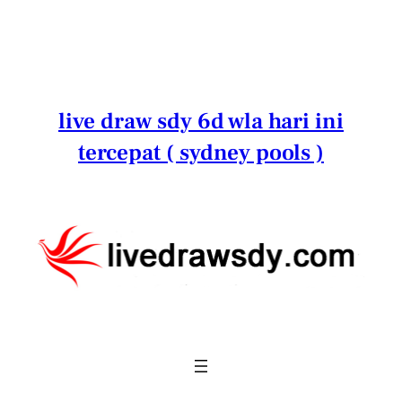
Lewati
ke
konten
live draw sdy 6d wla hari ini
tercepat ( sydney pools )