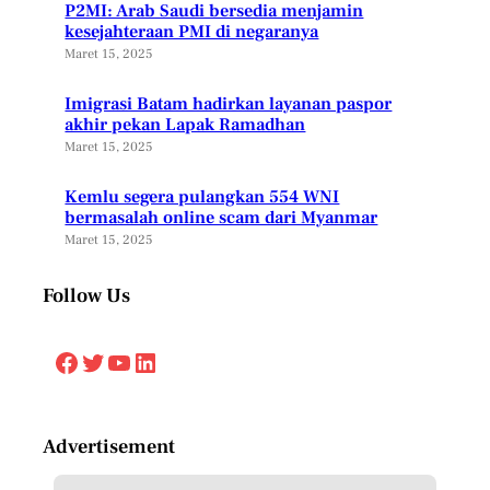
P2MI: Arab Saudi bersedia menjamin
kesejahteraan PMI di negaranya
Maret 15, 2025
Imigrasi Batam hadirkan layanan paspor
akhir pekan Lapak Ramadhan
Maret 15, 2025
Kemlu segera pulangkan 554 WNI
bermasalah online scam dari Myanmar
Maret 15, 2025
Follow Us
Facebook
Twitter
YouTube
LinkedIn
Advertisement