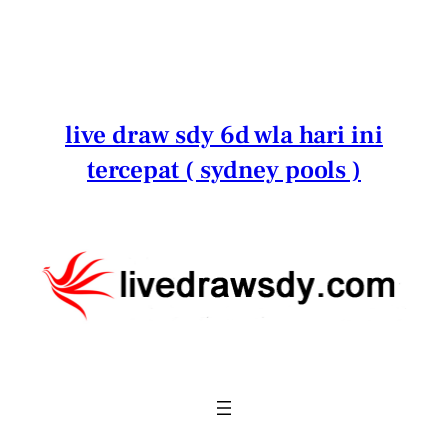
Lewati
ke
konten
live draw sdy 6d wla hari ini
tercepat ( sydney pools )