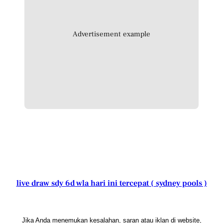
Advertisement example
live draw sdy 6d wla hari ini tercepat ( sydney pools )
Jika Anda menemukan kesalahan, saran atau iklan di website,