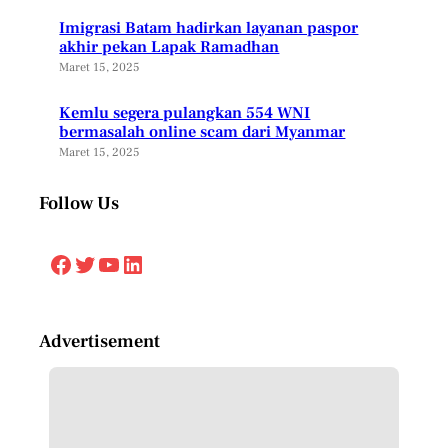
Imigrasi Batam hadirkan layanan paspor
akhir pekan Lapak Ramadhan
Maret 15, 2025
Kemlu segera pulangkan 554 WNI
bermasalah online scam dari Myanmar
Maret 15, 2025
Follow Us
Facebook
Twitter
YouTube
LinkedIn
Advertisement