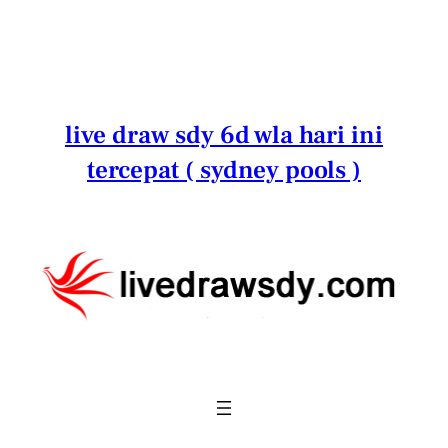
Lewati
ke
konten
live draw sdy 6d wla hari ini
tercepat ( sydney pools )