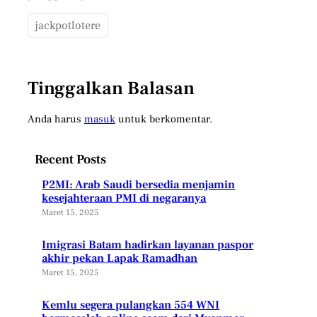
jackpotlotere
Tinggalkan Balasan
Anda harus
masuk
untuk berkomentar.
Recent Posts
P2MI: Arab Saudi bersedia menjamin
kesejahteraan PMI di negaranya
Maret 15, 2025
Imigrasi Batam hadirkan layanan paspor
akhir pekan Lapak Ramadhan
Maret 15, 2025
Kemlu segera pulangkan 554 WNI