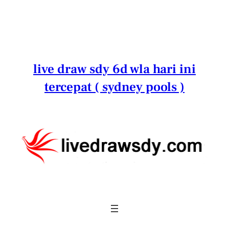
Lewati
ke
konten
live draw sdy 6d wla hari ini
tercepat ( sydney pools )