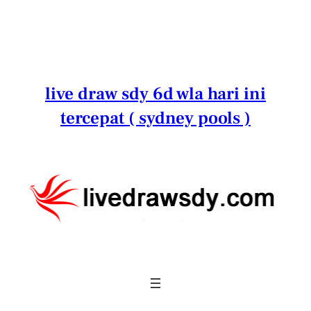
Lewati
ke
konten
live draw sdy 6d wla hari ini
tercepat ( sydney pools )