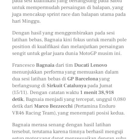
pada sesi kualifikasi yang berlangsung pada Sabtu
untuk mempermudah persaingan di balapan, yang
juga mencakup sprint race dan balapan utama pada
hari Minggu.
Dengan hasil yang menggembirakan pada sesi
latihan bebas, Bagnaia kini fokus untuk meraih pole
position di kualifikasi dan melanjutkan persaingan
sengit untuk gelar juara dunia MotoGP musim ini.
Francesco
Bagnaia
dari tim
Ducati Lenovo
menunjukkan performa yang memuaskan dalam
dua sesi latihan bebas di
GP Barcelona
yang
berlangsung di
Sirkuit Catalunya
pada Jumat
(15/11). Dengan catatan waktu
1 menit 38,918
detik
, Bagnaia menjadi yang tercepat, unggul 0,080
detik dari
Marco Bezzecchi
(Pertamina Enduro
VR46 Racing Team), yang menempati posisi kedua.
Bagnaia merasa senang dengan hasil latihan
tersebut, terutama karena timnya berhasil menguji
setup motor yang dapat menyesuaikan dengan suhu