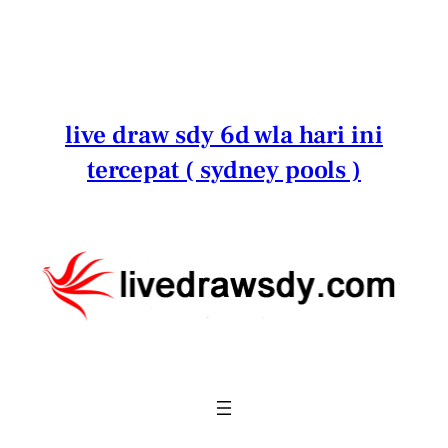
Lewati
ke
konten
live draw sdy 6d wla hari ini
tercepat ( sydney pools )