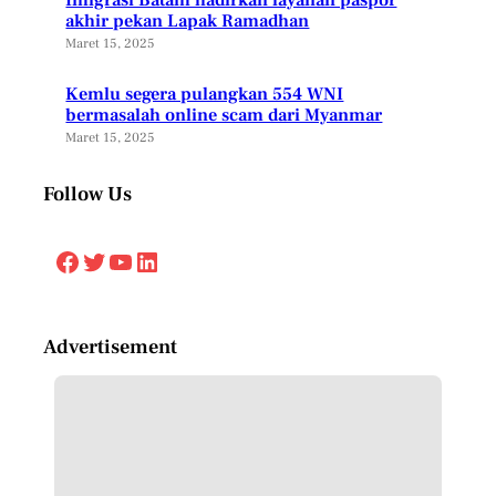
akhir pekan Lapak Ramadhan
Maret 15, 2025
Kemlu segera pulangkan 554 WNI
bermasalah online scam dari Myanmar
Maret 15, 2025
Follow Us
Facebook
Twitter
YouTube
LinkedIn
Advertisement