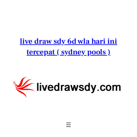
Lewati
ke
konten
live draw sdy 6d wla hari ini
tercepat ( sydney pools )