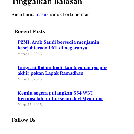
Tinggalkan Balasan
Anda harus
masuk
untuk berkomentar.
Recent Posts
P2MI: Arab Saudi bersedia menjamin
kesejahteraan PMI di negaranya
Maret 15, 2025
Imigrasi Batam hadirkan layanan paspor
akhir pekan Lapak Ramadhan
Maret 15, 2025
Kemlu segera pulangkan 554 WNI
bermasalah online scam dari Myanmar
Maret 15, 2025
Follow Us