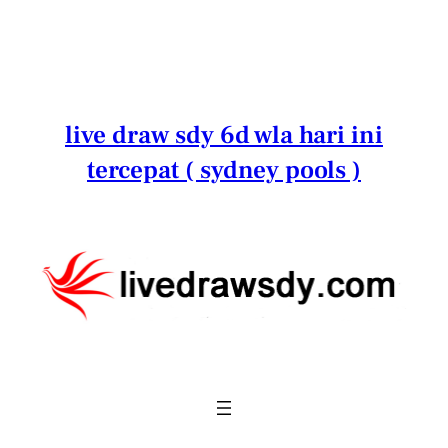
Lewati
ke
konten
live draw sdy 6d wla hari ini
tercepat ( sydney pools )