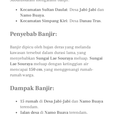
Kecamatan Sultan Daulat
: Desa
Jabi-Jabi
dan
Namo Buaya
.
Kecamatan Simpang Kiri
: Desa
Danau Tras
.
Penyebab Banjir:
Banjir dipicu oleh hujan deras yang melanda
kawasan tersebut dalam durasi lama, yang
menyebabkan
Sungai Lae Souraya
meluap.
Sungai
Lae Souraya
meluap dengan ketinggian air
mencapai
150 cm
, yang menggenangi rumah-
rumah warga.
Dampak Banjir:
15 rumah
di
Desa Jabi-Jabi
dan
Namo Buaya
terendam.
Jalan desa
di
Namo Buaya
terendam,