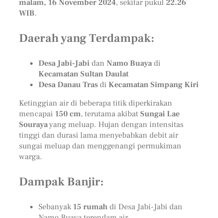
malam, 16 November 2024
, sekitar pukul
22.26
WIB
.
Daerah yang Terdampak:
Desa Jabi-Jabi
dan
Namo Buaya
di
Kecamatan Sultan Daulat
Desa Danau Tras
di
Kecamatan Simpang Kiri
Ketinggian air di beberapa titik diperkirakan
mencapai
150 cm
, terutama akibat
Sungai Lae
Souraya
yang meluap. Hujan dengan intensitas
tinggi dan durasi lama menyebabkan debit air
sungai meluap dan menggenangi permukiman
warga.
Dampak Banjir:
Sebanyak
15 rumah
di Desa Jabi-Jabi dan
Namo Buaya terendam air.