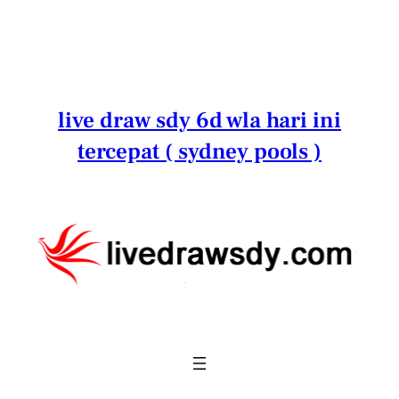
Lewati
ke
konten
live draw sdy 6d wla hari ini
tercepat ( sydney pools )