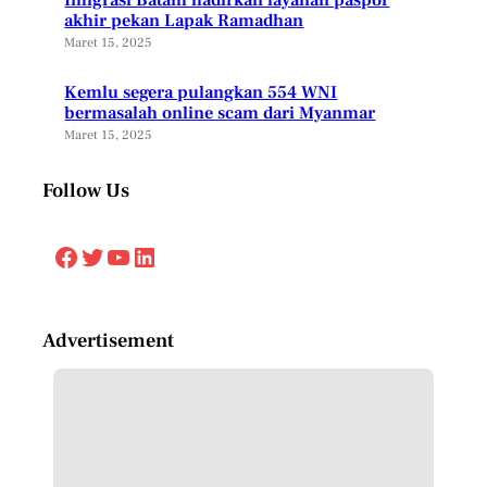
akhir pekan Lapak Ramadhan
Maret 15, 2025
Kemlu segera pulangkan 554 WNI
bermasalah online scam dari Myanmar
Maret 15, 2025
Follow Us
Facebook
Twitter
YouTube
LinkedIn
Advertisement