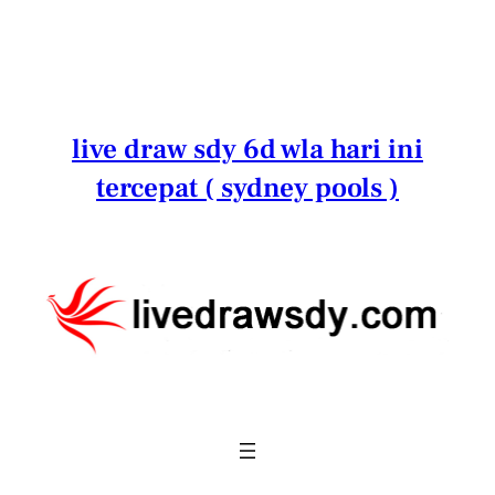
Lewati
ke
konten
live draw sdy 6d wla hari ini
tercepat ( sydney pools )