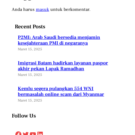
Anda harus
masuk
untuk berkomentar.
Recent Posts
P2MI: Arab Saudi bersedia menjamin
kesejahteraan PMI di negaranya
Maret 15, 2025
Imigrasi Batam hadirkan layanan paspor
akhir pekan Lapak Ramadhan
Maret 15, 2025
Kemlu segera pulangkan 554 WNI
bermasalah online scam dari Myanmar
Maret 15, 2025
Follow Us
Facebook
Twitter
YouTube
LinkedIn