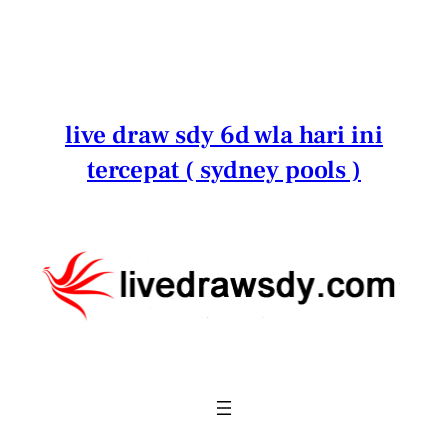
Lewati
ke
konten
live draw sdy 6d wla hari ini
tercepat ( sydney pools )