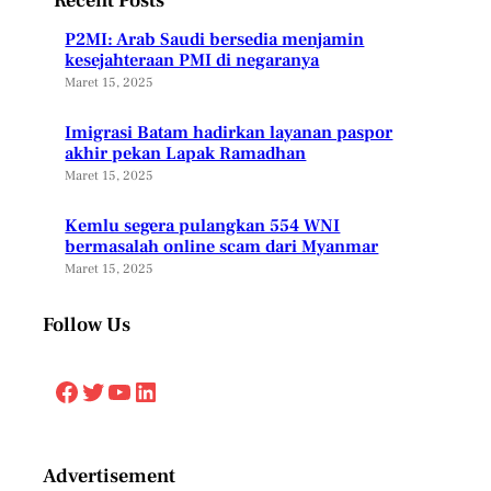
Recent Posts
P2MI: Arab Saudi bersedia menjamin
kesejahteraan PMI di negaranya
Maret 15, 2025
Imigrasi Batam hadirkan layanan paspor
akhir pekan Lapak Ramadhan
Maret 15, 2025
Kemlu segera pulangkan 554 WNI
bermasalah online scam dari Myanmar
Maret 15, 2025
Follow Us
Facebook
Twitter
YouTube
LinkedIn
Advertisement