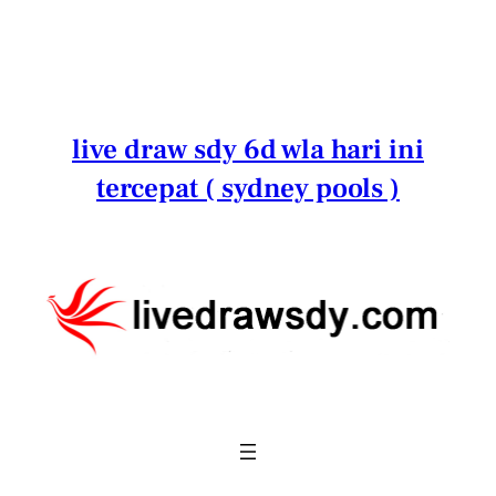
Lewati
ke
konten
live draw sdy 6d wla hari ini
tercepat ( sydney pools )