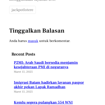
jackpotlotere
Tinggalkan Balasan
Anda harus
masuk
untuk berkomentar.
Recent Posts
P2MI: Arab Saudi bersedia menjamin
kesejahteraan PMI di negaranya
Maret 15, 2025
Imigrasi Batam hadirkan layanan paspor
akhir pekan Lapak Ramadhan
Maret 15, 2025
Kemlu segera pulangkan 554 WNI