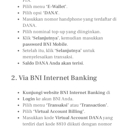
PIN.
Pilih menu
‘E-Wallet’
.
Pilih opsi
‘DANA’
.
Masukkan nomor handphone yang terdaftar di
DANA.
Pilih nominal top-up yang diinginkan.
Klik
‘Selanjutnya’
, kemudian masukkan
password BNI Mobile
.
Setelah itu, klik
‘Selanjutnya’
untuk
menyelesaikan transaksi.
Saldo DANA Anda akan terisi
.
2.
Via BNI Internet Banking
Kunjungi website BNI Internet Banking
di
Login
ke akun BNI Anda.
Pilih menu
‘Transaksi’
atau
‘Transaction’
.
Pilih
‘Virtual Account Billing’
.
Masukkan kode
Virtual Account DANA
yang
terdiri dari kode 8810 diikuti dengan nomor