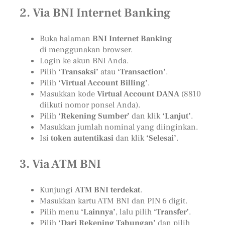
2.
Via BNI Internet Banking
Buka halaman
BNI Internet Banking
di menggunakan browser.
Login ke akun BNI Anda.
Pilih
‘Transaksi’
atau
‘Transaction’
.
Pilih
‘Virtual Account Billing’
.
Masukkan kode
Virtual Account DANA
(8810
diikuti nomor ponsel Anda).
Pilih
‘Rekening Sumber’
dan klik
‘Lanjut’
.
Masukkan jumlah nominal yang diinginkan.
Isi
token autentikasi
dan klik
‘Selesai’
.
3.
Via ATM BNI
Kunjungi
ATM BNI terdekat
.
Masukkan kartu ATM BNI dan PIN 6 digit.
Pilih menu
‘Lainnya’
, lalu pilih
‘Transfer’
.
Pilih
‘Dari Rekening Tabungan’
dan pilih