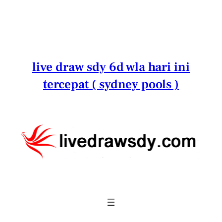
Lewati
ke
konten
live draw sdy 6d wla hari ini
tercepat ( sydney pools )