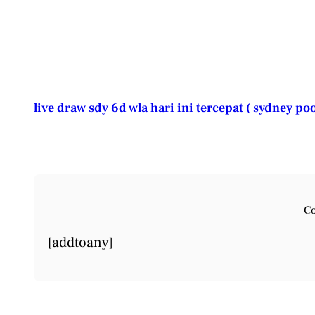
live draw sdy 6d wla hari ini tercepat ( sydney poo
Co
[addtoany]