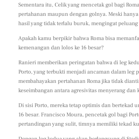
Sementara itu, Celik yang mencetak gol bagi Roma
pertahanan maupun dengan golnya. Meski hanya m
hasil yang tidak terlalu buruk, mengingat peluan
Apakah kamu berpikir bahwa Roma bisa memanfaa
kemenangan dan lolos ke 16 besar?
Ranieri memberikan peringatan bahwa di leg kedu
Porto, yang terbukti menjadi ancaman dalam leg p
membahayakan pertahanan Roma jika tidak dianti
keseimbangan antara agresivitas menyerang dan 
Di sisi Porto, mereka tetap optimis dan bertekad
16 besar. Francisco Moura, pencetak gol bagi Po
pertandingan yang sulit, timnya memiliki tekad k
Dengan leg kedua yang akan berlangsung di Stad