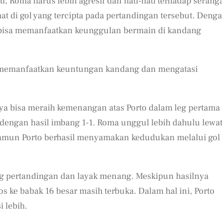
, Roma harus lebih agresif dan hati-hati terhadap serang
ihat di gol yang tercipta pada pertandingan tersebut. Deng
 bisa memanfaatkan keunggulan bermain di kandang
memanfaatkan keuntungan kandang dan mengatasi
a bisa meraih kemenangan atas Porto dalam leg pertama
 dengan hasil imbang 1-1. Roma unggul lebih dahulu lewa
 namun Porto berhasil menyamakan kedudukan melalui gol
ng pertandingan dan layak menang. Meskipun hasilnya
os ke babak 16 besar masih terbuka. Dalam hal ini, Porto
 lebih.