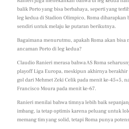
Ranieri juga menekankan bahwa di leg kedua nanti
balik Porto yang bisa berbahaya, seperti yang terl
leg kedua di Stadion Olimpico, Roma diharapkan
sendiri untuk melaju ke putaran berikutnya.
Bagaimana menurutmu, apakah Roma akan bisa 
ancaman Porto di leg kedua?
Claudio Ranieri merasa bahwa AS Roma seharusny
playoff Liga Europa, meskipun akhirnya berakhir
gol dari Mehmet Zeki Celik pada menit ke-45+5,
Francisco Moura pada menit ke-67.
Ranieri menilai bahwa timnya lebih baik sepanja
imbang, ia tetap optimis karena peluang untuk lol
memang tim yang solid, tetapi Roma punya potensi