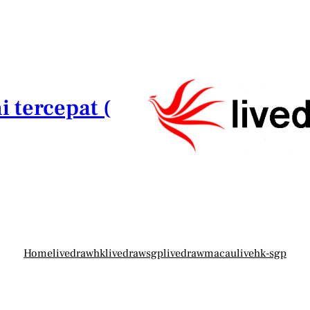
i tercepat (
Home
livedrawhk
livedrawsgp
livedrawmacau
livehk-sgp