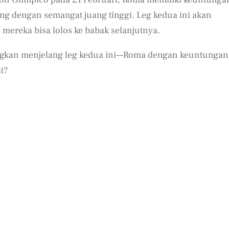
ng dengan semangat juang tinggi. Leg kedua ini akan
mereka bisa lolos ke babak selanjutnya.
ngkan menjelang leg kedua ini—Roma dengan keuntungan
t?