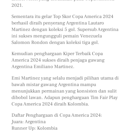
2021.
Sementara itu gelar Top Skor Copa America 2024
berhasil diraih penyerang Argentina Lautaro
Martinez dengan koleksi 5 gol. Supersub Argentina
ini sukses mengungguli pemain Venezuela
Salomon Rondon dengan koleksi tiga gol.
Kemudian penghargaan Kiper Terbaik Copa
America 2024 sukses diraih penjaga gawang
Argentina Emiliano Martinez.
Emi Martinez yang selalu menjadi pilihan utama di
bawah mistar gawang Argentina mampu
menunjukkan permainan yang konsisten dan sulit
dibobol lawan. Adapun penghargaan Tim Fair Play
Copa America 2024 diraih Kolombia.
Daftar Penghargaan di Copa America 2024:
Juara: Argentina
Runner Up: Kolombia