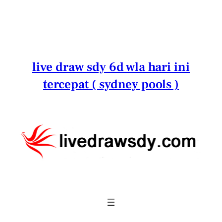
Lewati
ke
konten
live draw sdy 6d wla hari ini
tercepat ( sydney pools )