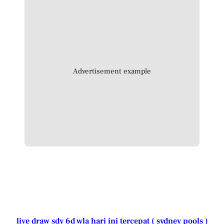
Advertisement example
live draw sdy 6d wla hari ini tercepat ( sydney pools )