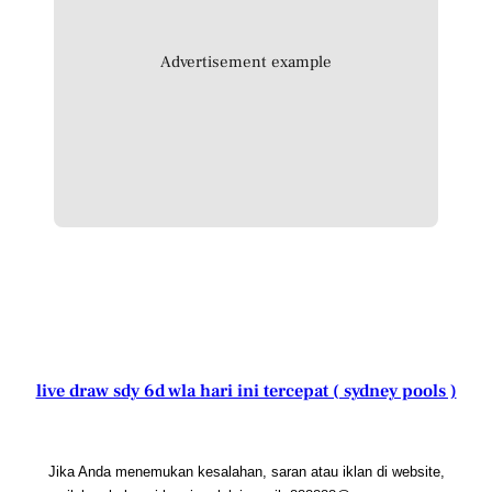
Advertisement example
live draw sdy 6d wla hari ini tercepat ( sydney pools )
Jika Anda menemukan kesalahan, saran atau iklan di website,