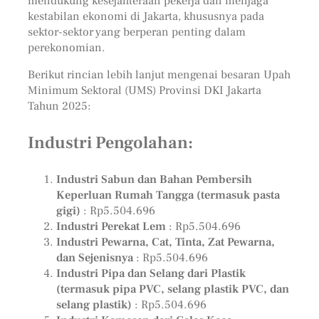
mendukung kesejahteraan pekerja dan menjaga
kestabilan ekonomi di Jakarta, khususnya pada
sektor-sektor yang berperan penting dalam
perekonomian.
Berikut rincian lebih lanjut mengenai besaran Upah
Minimum Sektoral (UMS) Provinsi DKI Jakarta
Tahun 2025:
Industri Pengolahan:
Industri Sabun dan Bahan Pembersih
Keperluan Rumah Tangga (termasuk pasta
gigi)
: Rp5.504.696
Industri Perekat Lem
: Rp5.504.696
Industri Pewarna, Cat, Tinta, Zat Pewarna,
dan Sejenisnya
: Rp5.504.696
Industri Pipa dan Selang dari Plastik
(termasuk pipa PVC, selang plastik PVC, dan
selang plastik)
: Rp5.504.696