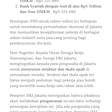
UMKM
: Rp5.531.680
Bank Syariah dengan Aset di atas Rp1 Triliun
dan Non-UMKM
: Rp5.531.680
Penetapan UMS untuk sektor-sektor ini bertujuan
untuk mendukung pertumbuhan ekonomi di Jakarta
dan memastikan kesejahteraan pekerja di berbagai
sektor industri serta jasa yang penting bagi
perekonomian ibu kota.
Hari Nugroho, Kepala Dinas Tenaga Kerja,
Transmigrasi, dan Energi DKI Jakarta,
mengingatkan kepada para pengusaha di Jakarta
untuk
menyusun struktur dan skala upah
di
perusahaan mereka. Struktur dan skala upah ini
harus menjadi pedoman bagi pekerja atau buruh
yang memiliki masa kerja satu tahun atau lebih.
Pemprov DKI Jakarta menegaskan bahwa pihaknya
akan melakukan
pengawasan
secara rutin terhadap
penerapan kewajiban ini. Jika ada pengusaha yang
tidak mematuhi kewajiban tersebut, Pemprov DKI