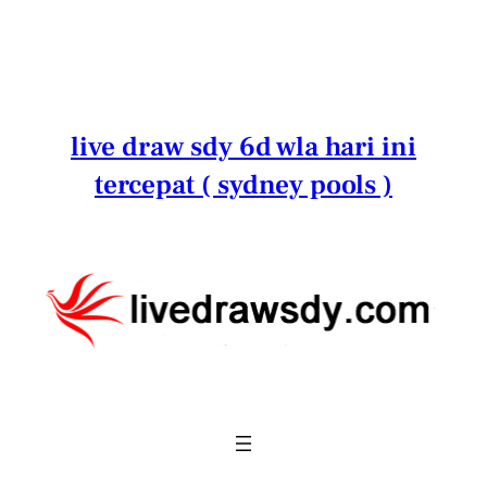
Lewati
ke
konten
live draw sdy 6d wla hari ini
tercepat ( sydney pools )