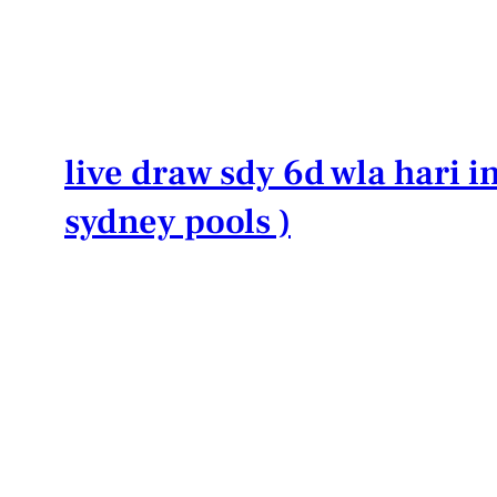
Lewati
ke
konten
live draw sdy 6d wla hari in
sydney pools )