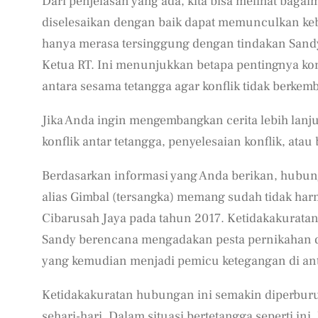
Dari penjelasan yang ada, kita bisa melihat bagai
diselesaikan dengan baik dapat memunculkan ke
hanya merasa tersinggung dengan tindakan Sandy, 
Ketua RT. Ini menunjukkan betapa pentingnya ko
antara sesama tetangga agar konflik tidak berkem
Jika Anda ingin mengembangkan cerita lebih lan
konflik antar tetangga, penyelesaian konflik, ata
Berdasarkan informasi yang Anda berikan, hubu
alias Gimbal (tersangka) memang sudah tidak har
Cibarusah Jaya pada tahun 2017. Ketidakakuratan
Sandy berencana mengadakan pesta pernikahan 
yang kemudian menjadi pemicu ketegangan di an
Ketidakakuratan hubungan ini semakin diperburu
sehari-hari. Dalam situasi bertetangga seperti ini