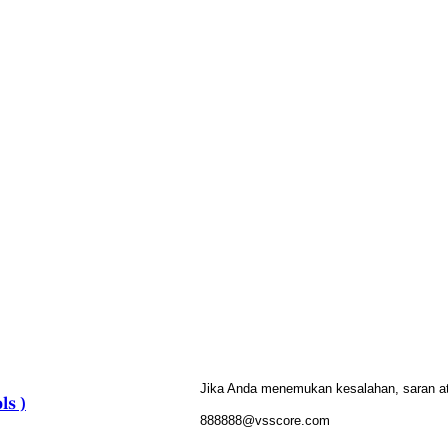
Jika Anda menemukan kesalahan, saran atau
ls )
888888@vsscore.com