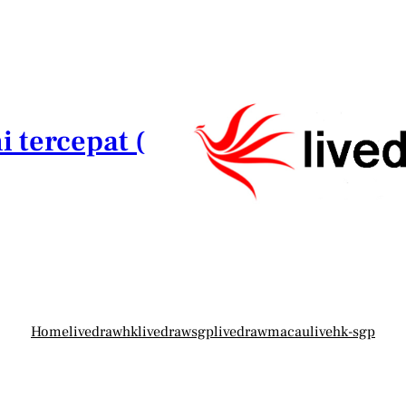
i tercepat (
Home
livedrawhk
livedrawsgp
livedrawmacau
livehk-sgp