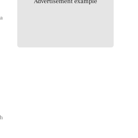
Advertisement example
pa
ah