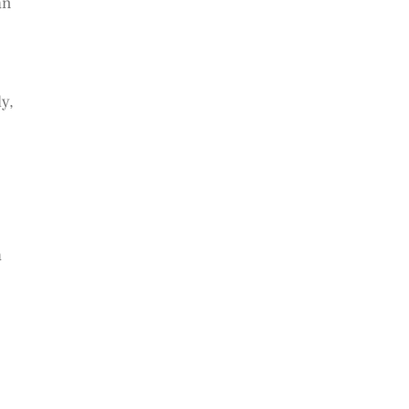
an
y,
a