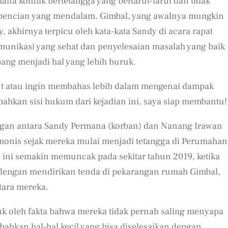
mana konflik bertetangga yang berlarut-larut dan tidak
bencian yang mendalam. Gimbal, yang awalnya mungkin
akhirnya terpicu oleh kata-kata Sandy di acara rapat
munikasi yang sehat dan penyelesaian masalah yang baik
bang menjadi hal yang lebih buruk.
jut atau ingin membahas lebih dalam mengenai dampak
u bahkan sisi hukum dari kejadian ini, saya siap membantu!
ngan antara Sandy Permana (korban) dan Nanang Irawan
monis sejak mereka mulai menjadi tetangga di Perumahan
 ini semakin memuncak pada sekitar tahun 2019, ketika
dengan mendirikan tenda di pekarangan rumah Gimbal,
tara mereka.
k oleh fakta bahwa mereka tidak pernah saling menyapa
, bahkan hal-hal kecil yang bisa diselesaikan dengan