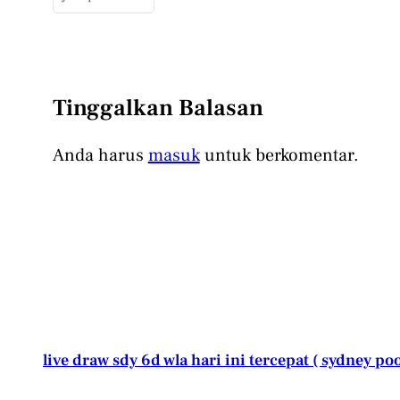
Tinggalkan Balasan
Anda harus
masuk
untuk berkomentar.
live draw sdy 6d wla hari ini tercepat ( sydney poo