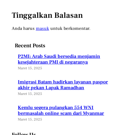
Tinggalkan Balasan
Anda harus
masuk
untuk berkomentar.
Recent Posts
P2MI: Arab Saudi bersedia menjamin
kesejahteraan PMI di negaranya
Maret 15, 2025
Imigrasi Batam hadirkan layanan paspor
akhir pekan Lapak Ramadhan
Maret 15, 2025
Kemlu segera pulangkan 554 WNI
bermasalah online scam dari Myanmar
Maret 15, 2025
Follow Us