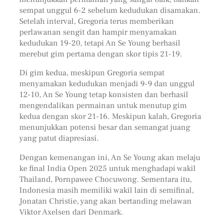
sempat unggul 6-2 sebelum kedudukan disamakan.
Setelah interval, Gregoria terus memberikan
perlawanan sengit dan hampir menyamakan
kedudukan 19-20, tetapi An Se Young berhasil
merebut gim pertama dengan skor tipis 21-19.
Di gim kedua, meskipun Gregoria sempat
menyamakan kedudukan menjadi 9-9 dan unggul
12-10, An Se Young tetap konsisten dan berhasil
mengendalikan permainan untuk menutup gim
kedua dengan skor 21-16. Meskipun kalah, Gregoria
menunjukkan potensi besar dan semangat juang
yang patut diapresiasi.
Dengan kemenangan ini, An Se Young akan melaju
ke final India Open 2025 untuk menghadapi wakil
Thailand, Pornpawee Chocuwong. Sementara itu,
Indonesia masih memiliki wakil lain di semifinal,
Jonatan Christie, yang akan bertanding melawan
Viktor Axelsen dari Denmark.