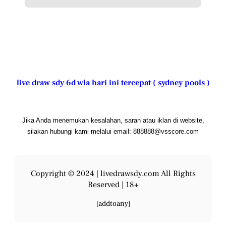
live draw sdy 6d wla hari ini tercepat ( sydney pools )
Jika Anda menemukan kesalahan, saran atau iklan di website,
silakan hubungi kami melalui email: 888888@vsscore.com
Copyright © 2024 |
livedrawsdy.com
All Rights
Reserved | 18+
[addtoany]