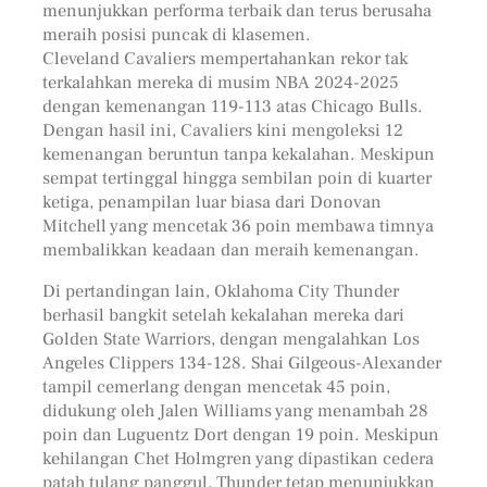
menunjukkan performa terbaik dan terus berusaha
meraih posisi puncak di klasemen.
Cleveland Cavaliers mempertahankan rekor tak
terkalahkan mereka di musim NBA 2024-2025
dengan kemenangan 119-113 atas Chicago Bulls.
Dengan hasil ini, Cavaliers kini mengoleksi 12
kemenangan beruntun tanpa kekalahan. Meskipun
sempat tertinggal hingga sembilan poin di kuarter
ketiga, penampilan luar biasa dari Donovan
Mitchell yang mencetak 36 poin membawa timnya
membalikkan keadaan dan meraih kemenangan.
Di pertandingan lain, Oklahoma City Thunder
berhasil bangkit setelah kekalahan mereka dari
Golden State Warriors, dengan mengalahkan Los
Angeles Clippers 134-128. Shai Gilgeous-Alexander
tampil cemerlang dengan mencetak 45 poin,
didukung oleh Jalen Williams yang menambah 28
poin dan Luguentz Dort dengan 19 poin. Meskipun
kehilangan Chet Holmgren yang dipastikan cedera
patah tulang panggul, Thunder tetap menunjukkan