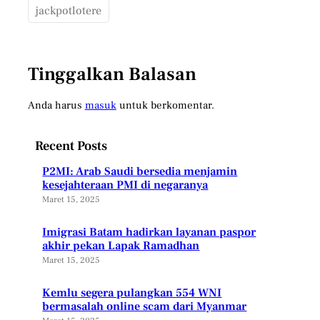
jackpotlotere
Tinggalkan Balasan
Anda harus
masuk
untuk berkomentar.
Recent Posts
P2MI: Arab Saudi bersedia menjamin
kesejahteraan PMI di negaranya
Maret 15, 2025
Imigrasi Batam hadirkan layanan paspor
akhir pekan Lapak Ramadhan
Maret 15, 2025
Kemlu segera pulangkan 554 WNI
bermasalah online scam dari Myanmar