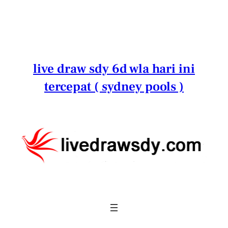
Lewati
ke
konten
live draw sdy 6d wla hari ini
tercepat ( sydney pools )