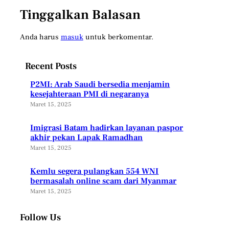
Tinggalkan Balasan
Anda harus
masuk
untuk berkomentar.
Recent Posts
P2MI: Arab Saudi bersedia menjamin
kesejahteraan PMI di negaranya
Maret 15, 2025
Imigrasi Batam hadirkan layanan paspor
akhir pekan Lapak Ramadhan
Maret 15, 2025
Kemlu segera pulangkan 554 WNI
bermasalah online scam dari Myanmar
Maret 15, 2025
Follow Us