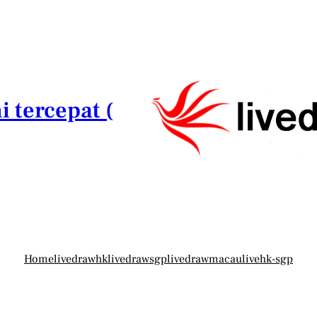
i tercepat (
Home
livedrawhk
livedrawsgp
livedrawmacau
livehk-sgp