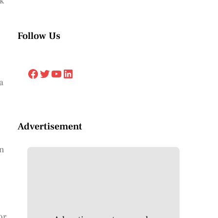
k
Follow Us
Facebook
Twitter
YouTube
LinkedIn
a
Advertisement
an
or