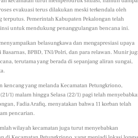
ayah kecamatan turut memperburuk situasi, namun dampa
oses evakuasi terus dilakukan meski terkendala oleh
ang terputus. Pemerintah Kabupaten Pekalongan telah
vinsi untuk mendukung penanggulangan bencana ini.
 menyampaikan belasungkawa dan mengapresiasi upaya
ti Basarnas, BPBD, TNI/Polri, dan para relawan. Munir jug
ana, terutama yang berada di sepanjang aliran sungai,
a.
in kencang yang melanda Kecamatan Petungkriono,
(21/1) malam hingga Selasa (22/1) pagi telah menyebabk
ngan, Fadia Arafiq, menyatakan bahwa 11 korban telah
lam pencarian.
ejumlah wilayah kecamatan juga turut menyebabkan
n di Kecamatan Petungkriono, yang menjadi lokasi longs