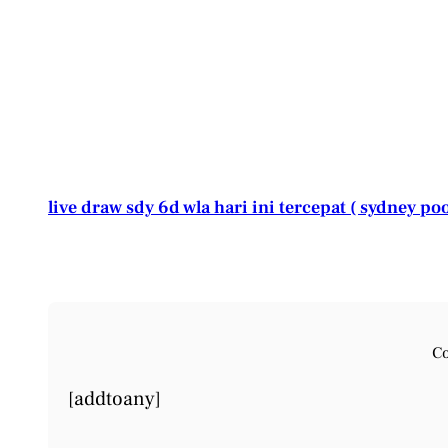
live draw sdy 6d wla hari ini tercepat ( sydney poo
Co
[addtoany]