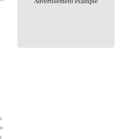
Advertisement example
h
a
at
g