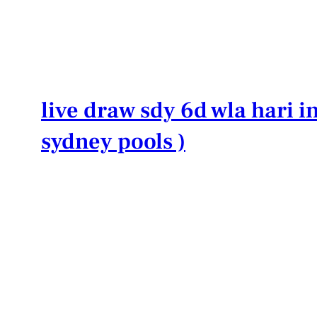
Lewati
ke
konten
live draw sdy 6d wla hari in
sydney pools )