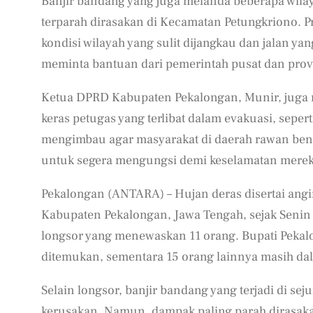
Banjir bandang yang juga melanda beberapa wil
terparah dirasakan di Kecamatan Petungkriono. Pr
kondisi wilayah yang sulit dijangkau dan jalan y
meminta bantuan dari pemerintah pusat dan pro
Ketua DPRD Kabupaten Pekalongan, Munir, juga
keras petugas yang terlibat dalam evakuasi, seper
mengimbau agar masyarakat di daerah rawan benc
untuk segera mengungsi demi keselamatan merek
Pekalongan (ANTARA) – Hujan deras disertai ang
Kabupaten Pekalongan, Jawa Tengah, sejak Senin 
longsor yang menewaskan 11 orang. Bupati Pekalo
ditemukan, sementara 15 orang lainnya masih da
Selain longsor, banjir bandang yang terjadi di s
kerusakan. Namun, dampak paling parah dirasaka