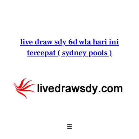
Lewati
ke
konten
live draw sdy 6d wla hari ini
tercepat ( sydney pools )