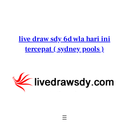
Lewati
ke
konten
live draw sdy 6d wla hari ini
tercepat ( sydney pools )