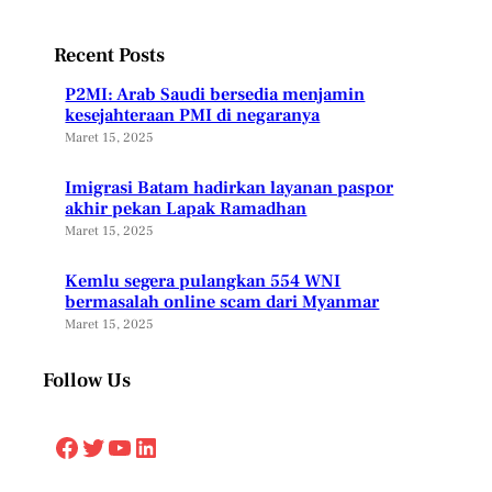
Recent Posts
P2MI: Arab Saudi bersedia menjamin
kesejahteraan PMI di negaranya
Maret 15, 2025
Imigrasi Batam hadirkan layanan paspor
akhir pekan Lapak Ramadhan
Maret 15, 2025
Kemlu segera pulangkan 554 WNI
bermasalah online scam dari Myanmar
Maret 15, 2025
Follow Us
Facebook
Twitter
YouTube
LinkedIn