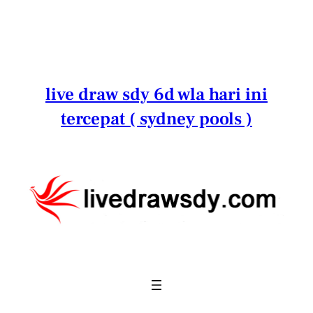
Lewati
ke
konten
live draw sdy 6d wla hari ini
tercepat ( sydney pools )