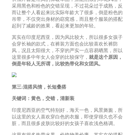
采用黑色和粉色的交错呈现，不过花朵过于成熟，反
而让整个人看起来比实际年龄大了很多，倒是粉色的
吊带，不仅突出身材的窈窕感，而且整个服装的搭配
起到了减龄的效果，看起来更加的年轻。
其实在印度尼西亚，因为风比较大，所以很多女孩子
会穿长袖的款式，在裤装方面也会比较喜欢长裤防
风，况且太阳很大，不穿的严实一点容易晒黑，所以
这里很多中年女人会穿的比较保守，
就是这个原因，
倒是年轻人无所谓，比较热带化和女团风。
第三:混搭风情，长短叠搭
关键词：黄色，交错，清新装
印度尼西亚的空气特别好，海天一色，风景旖旎，所
以这里的女人喜欢穿白色的衣服，即使穿很久也不会
脏，而且很多皮肤比较好的女孩子喜欢浅色格调。
这里有很多热带水果，价格物美价廉，其实在的搭配