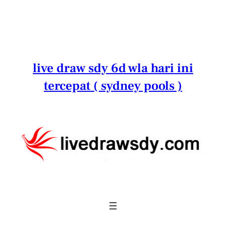
Lewati
ke
konten
live draw sdy 6d wla hari ini
tercepat ( sydney pools )