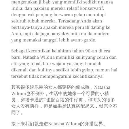
mengenakan jilbab, yang memiliki sedikit nuansa
India, dan pakaian mereka relatif konservatif,
dengan rok panjang berwarna gelap menutupi
seluruh tubuh mereka. Terkadang Anda akan
bertanya-tanya apakah mereka pernah datang ke
Arab, tapi ada juga banyak wanita muda modern
yang memakai tanggal lebih avant-garde.
Sebagai kecantikan kelahiran tahun 90-an di era
baru, Natasha Wilona memiliki kulit yang cerah dan
alis yang tebal, fitur wajahnya sangat mudah
dikenali dan kulitnya sedikit lebih gelap, namun hal
tersebut tidak mempengaruhi kecantikannya.
其实很多娱乐圈的女人都穿搭的偏成熟，Natasha
Wilona也不例外，生活中的她像一个可爱的小精
灵，穿搭卡通的T恤配百搭的牛仔裤，和街头的很多
女人没有两样，但是如果是认真搭配起来，就完全不
同了。
接下来我们就走进Natasha Wilona的穿搭世界。