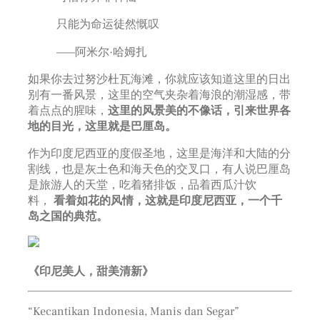
只能为命运徒然慨叹
——阿米尔·哈姆扎
如果你去过努沙杜瓦海滩，你就应该知道这里的日出
别有一番风景，这里的空气夹杂着海浪的潮湿感，带
着点点的腥味，
这里的风景美的不像话，引来世界各
地的目光，这里就是巴厘岛。
作为印度尼西亚的度假圣地，这里是海洋和大陆的分
割线，也是灰土色和海天色的交叉口，有人说巴厘岛
是旅游人的天堂，吃着猪排饭，品着西瓜汁饮
料，
看着如花的风情，这就是印度尼西亚，一个千
岛之国的典范。
《印尼美人，甜美清新》
“Kecantikan Indonesia, Manis dan Segar”