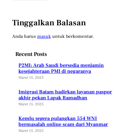
Tinggalkan Balasan
Anda harus
masuk
untuk berkomentar.
Recent Posts
P2MI: Arab Saudi bersedia menjamin
kesejahteraan PMI di negaranya
Maret 15, 2025
Imigrasi Batam hadirkan layanan paspor
akhir pekan Lapak Ramadhan
Maret 15, 2025
Kemlu segera pulangkan 554 WNI
bermasalah online scam dari Myanmar
Maret 15, 2025