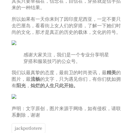
其实只要幸福在，信念在，自信在，穿搭就是信手拈
来的一种结果。
所以如果有一天你来到了因印度尼西亚，一定不要只
去巴厘岛，看看街上女人们的穿搭，了解一下她们时
尚的文化，那才是真正的历史的载体，文化的符号。
感谢大家关注，我们是一个专业分享明星
穿搭和服装技巧的公众号。
我们以最真挚的态度，最前卫的时尚资讯，最
精美
的
图片，最
流畅
的文字，只为遇见你们，有你们犹如拥
有
阳光
，
灿烂的人生只此开始。
声明：文字原创，图片来源于网络，如有侵权，请联
系删除，谢谢
jackpotlotere