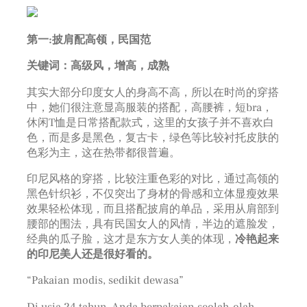
第一:披肩配高领，民国范
关键词：高级风，增高，成熟
其实大部分印度女人的身高不高，所以在时尚的穿搭
中，她们很注意显高服装的搭配，高腰裤，短bra，
休闲T恤是日常搭配款式，这里的女孩子并不喜欢白
色，而是多是黑色，复古卡，绿色等比较衬托皮肤的
色彩为主，这在热带都很普遍。
印尼风格的穿搭，比较注重色彩的对比，通过高领的
黑色针织衫，不仅突出了身材的骨感和立体显瘦效果
效果轻松体现，而且搭配披肩的单品，采用从肩部到
腰部的围法，具有民国女人的风情，半边的遮脸发，
经典的瓜子脸，这才是东方女人美的体现，
冷艳起来
的印尼美人还是很好看的。
“Pakaian modis, sedikit dewasa”
Di usia 24 tahun, Anda berpakaian seolah-olah