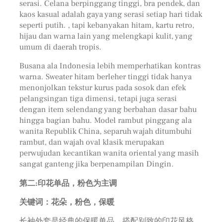
serasi. Celana berpinggang tinggi, bra pendek, dan
kaos kasual adalah gaya yang serasi setiap hari tidak
seperti putih. , tapi kebanyakan hitam, kartu retro,
hijau dan warna lain yang melengkapi kulit, yang
umum di daerah tropis.
Busana ala Indonesia lebih memperhatikan kontras
warna. Sweater hitam berleher tinggi tidak hanya
menonjolkan tekstur kurus pada sosok dan efek
pelangsingan tiga dimensi, tetapi juga serasi
dengan item selendang yang berbahan dasar bahu
hingga bagian bahu. Model rambut pinggang ala
wanita Republik China, separuh wajah ditumbuhi
rambut, dan wajah oval klasik merupakan
perwujudan kecantikan wanita oriental yang masih
sangat ganteng jika berpenampilan Dingin.
第二:印花单品，粉色为主调
关键词：花朵，粉色，保暖
长袖外套是经典的保暖单品，搭配别致的印花风格，