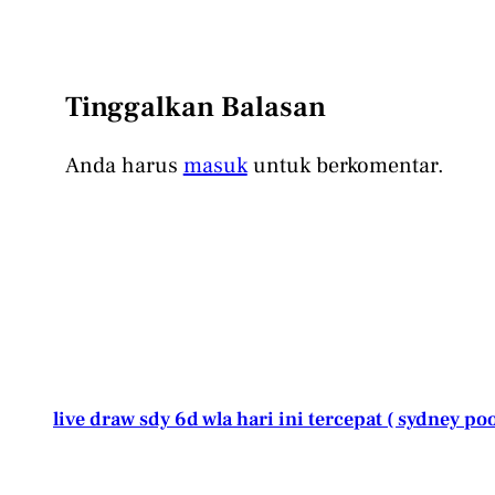
Tinggalkan Balasan
Anda harus
masuk
untuk berkomentar.
live draw sdy 6d wla hari ini tercepat ( sydney poo