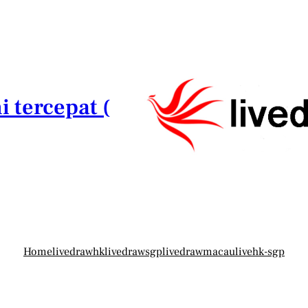
i tercepat (
Home
livedrawhk
livedrawsgp
livedrawmacau
livehk-sgp