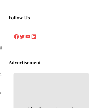
Follow Us
Facebook
Twitter
YouTube
LinkedIn
il
Advertisement
h
m