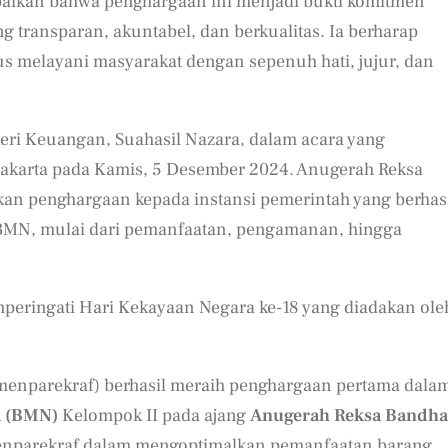
mpaikan bahwa penghargaan ini menjadi bukti komitmen
 transparan, akuntabel, dan berkualitas. Ia berharap
us melayani masyarakat dengan sepenuh hati, jujur, dan
eri Keuangan, Suahasil Nazara, dalam acara yang
akarta pada Kamis, 5 Desember 2024. Anugerah Reksa
n penghargaan kepada instansi pemerintah yang berhas
 BMN, mulai dari pemanfaatan, pengamanan, hingga
peringati Hari Kekayaan Negara ke-18 yang diadakan ole
menparekraf) berhasil meraih penghargaan pertama dala
a (BMN)
Kelompok II pada ajang
Anugerah Reksa Bandha
menparekraf dalam mengoptimalkan pemanfaatan barang