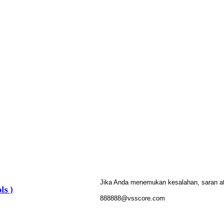
Jika Anda menemukan kesalahan, saran atau
ls )
888888@vsscore.com