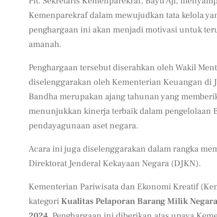
Plt. Sekretaris Kemenparekraf, Bayu Aji, menya
Kemenparekraf dalam mewujudkan tata kelola yang
penghargaan ini akan menjadi motivasi untuk ter
amanah.
Penghargaan tersebut diserahkan oleh Wakil Ment
diselenggarakan oleh Kementerian Keuangan di J
Bandha merupakan ajang tahunan yang memberika
menunjukkan kinerja terbaik dalam pengelolaan
pendayagunaan aset negara.
Acara ini juga diselenggarakan dalam rangka mem
Direktorat Jenderal Kekayaan Negara (DJKN).
Kementerian Pariwisata dan Ekonomi Kreatif (Ke
kategori
Kualitas Pelaporan Barang Milik Negar
2024
. Penghargaan ini diberikan atas upaya Ke