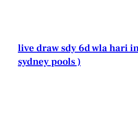
Lewati
ke
konten
live draw sdy 6d wla hari in
sydney pools )