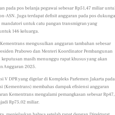
ran pada pos belanja pegawai sebesar Rp51,47 miliar untu
non-ASN. Juga terdapat defisit anggaran pada pos dukung
n mandatori untuk catu pangan transmigran yang
untuk 146 keluarga.
, Kementrans mengusulkan anggaran tambahan sebesar
 Presiden Prabowo dan Menteri Koordinator Pembangunan
n keputusan masih menunggu rapat khusus yang akan
n Anggaran 2025.
i V DPR yang digelar di Kompleks Parlemen Jakarta pada
asi (Kementrans) membahas dampak efisiensi anggaran
nggaran Kementrans mengalami pemangkasan sebesar Rp47
jadi Rp75,02 miliar.
ra, menjelaskan bahwa setelah rapat dengan Direktorat