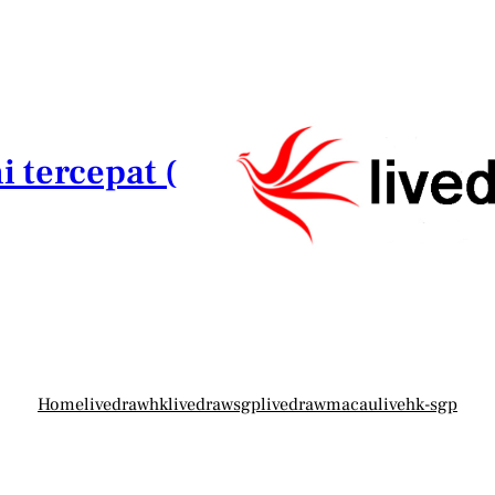
i tercepat (
Home
livedrawhk
livedrawsgp
livedrawmacau
livehk-sgp