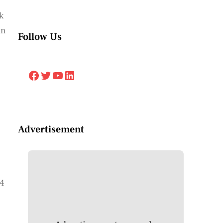
k
an
Follow Us
Facebook
Twitter
YouTube
LinkedIn
Advertisement
,4