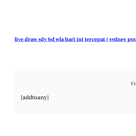
live draw sdy 6d wla hari ini tercepat ( sydney poo
Co
[addtoany]