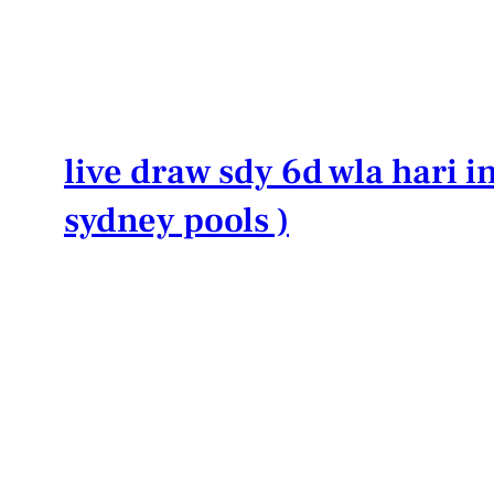
Lewati
ke
konten
live draw sdy 6d wla hari in
sydney pools )