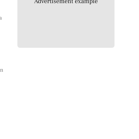
Advertisement example
a
an