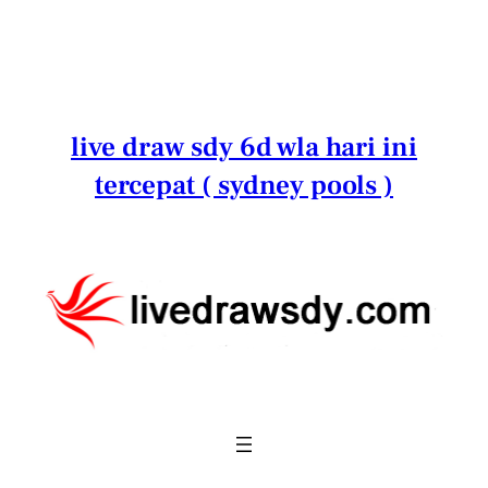
Lewati
ke
konten
live draw sdy 6d wla hari ini
tercepat ( sydney pools )