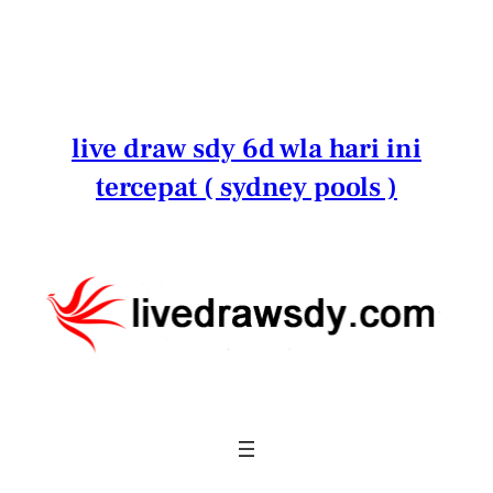
Lewati
ke
konten
live draw sdy 6d wla hari ini
tercepat ( sydney pools )