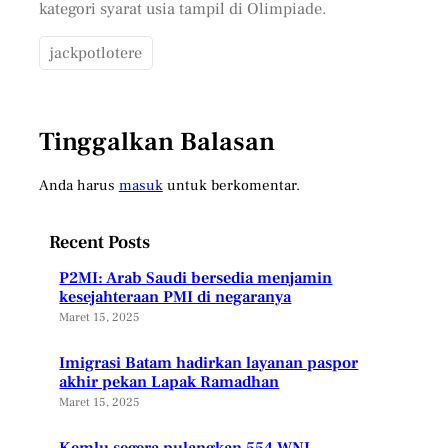
kategori syarat usia tampil di Olimpiade.
jackpotlotere
Tinggalkan Balasan
Anda harus
masuk
untuk berkomentar.
Recent Posts
P2MI: Arab Saudi bersedia menjamin
kesejahteraan PMI di negaranya
Maret 15, 2025
Imigrasi Batam hadirkan layanan paspor
akhir pekan Lapak Ramadhan
Maret 15, 2025
Kemlu segera pulangkan 554 WNI