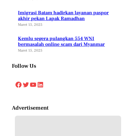
Imigrasi Batam hadirkan layanan paspor
akhir pekan Lapak Ramadhan
Maret 15, 2025
Kemlu segera pulangkan 554 WNI
bermasalah online scam dari Myanmar
Maret 15, 2025
Follow Us
Facebook
Twitter
YouTube
LinkedIn
Advertisement