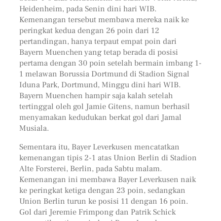
Heidenheim, pada Senin dini hari WIB.
Kemenangan tersebut membawa mereka naik ke
peringkat kedua dengan 26 poin dari 12
pertandingan, hanya terpaut empat poin dari
Bayern Muenchen yang tetap berada di posisi
pertama dengan 30 poin setelah bermain imbang 1-
1 melawan Borussia Dortmund di Stadion Signal
Iduna Park, Dortmund, Minggu dini hari WIB.
Bayern Muenchen hampir saja kalah setelah
tertinggal oleh gol Jamie Gitens, namun berhasil
menyamakan kedudukan berkat gol dari Jamal
Musiala.
Sementara itu, Bayer Leverkusen mencatatkan
kemenangan tipis 2-1 atas Union Berlin di Stadion
Alte Forsterei, Berlin, pada Sabtu malam.
Kemenangan ini membawa Bayer Leverkusen naik
ke peringkat ketiga dengan 23 poin, sedangkan
Union Berlin turun ke posisi 11 dengan 16 poin.
Gol dari Jeremie Frimpong dan Patrik Schick