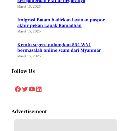
kesejahteraan PMI di negaranya
Maret 15, 2025
Imigrasi Batam hadirkan layanan paspor
akhir pekan Lapak Ramadhan
Maret 15, 2025
Kemlu segera pulangkan 554 WNI
bermasalah online scam dari Myanmar
Maret 15, 2025
Follow Us
Facebook
Twitter
YouTube
LinkedIn
Advertisement