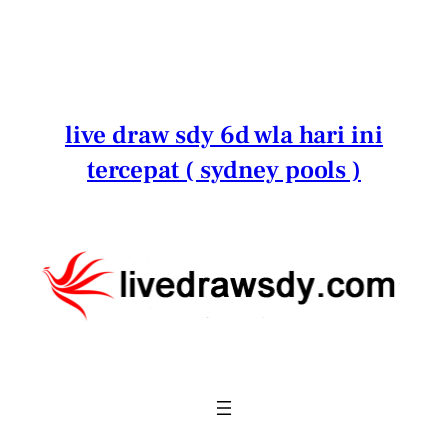
Lewati
ke
konten
live draw sdy 6d wla hari ini
tercepat ( sydney pools )