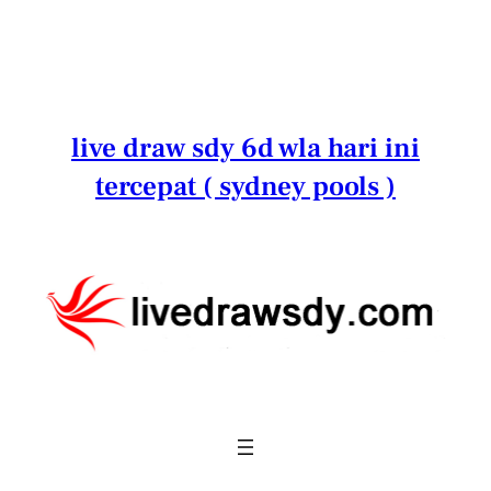
Lewati
ke
konten
live draw sdy 6d wla hari ini
tercepat ( sydney pools )