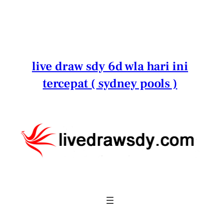
Lewati
ke
konten
live draw sdy 6d wla hari ini
tercepat ( sydney pools )