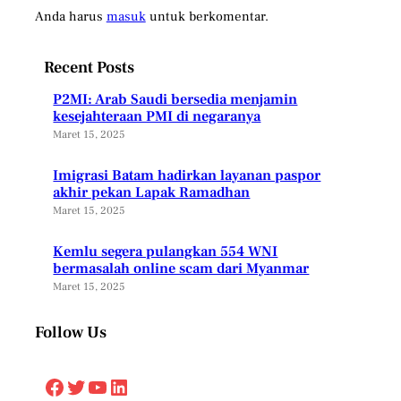
Anda harus
masuk
untuk berkomentar.
Recent Posts
P2MI: Arab Saudi bersedia menjamin
kesejahteraan PMI di negaranya
Maret 15, 2025
Imigrasi Batam hadirkan layanan paspor
akhir pekan Lapak Ramadhan
Maret 15, 2025
Kemlu segera pulangkan 554 WNI
bermasalah online scam dari Myanmar
Maret 15, 2025
Follow Us
Facebook
Twitter
YouTube
LinkedIn