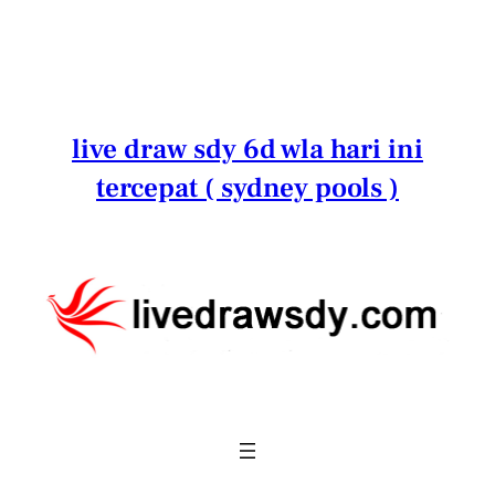
Lewati
ke
konten
live draw sdy 6d wla hari ini
tercepat ( sydney pools )