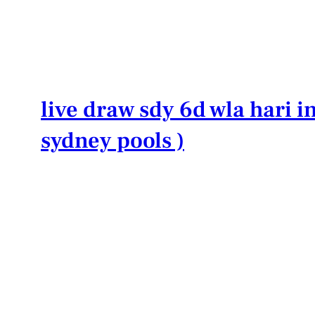
Lewati
ke
konten
live draw sdy 6d wla hari in
sydney pools )