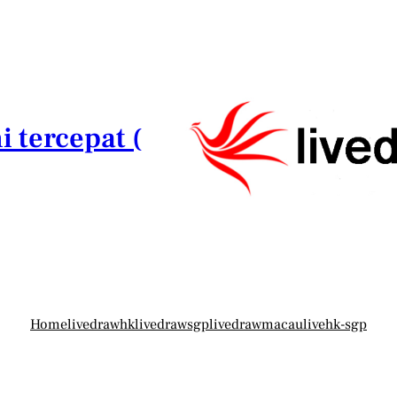
i tercepat (
Home
livedrawhk
livedrawsgp
livedrawmacau
livehk-sgp