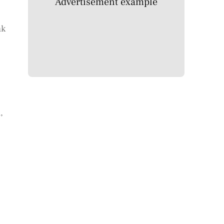
Advertisement example
ak
,