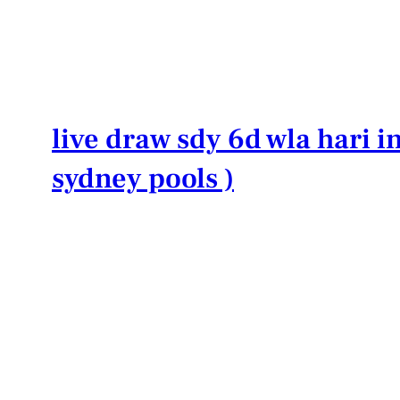
Lewati
ke
konten
live draw sdy 6d wla hari in
sydney pools )