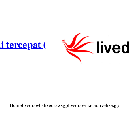
i tercepat (
Home
livedrawhk
livedrawsgp
livedrawmacau
livehk-sgp