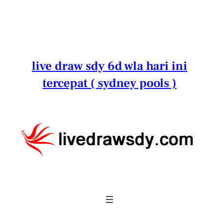
Lewati
ke
konten
live draw sdy 6d wla hari ini
tercepat ( sydney pools )