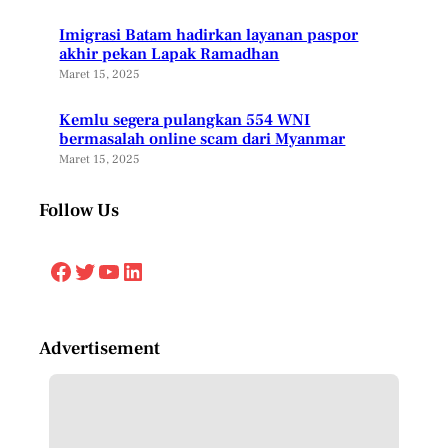
Imigrasi Batam hadirkan layanan paspor
akhir pekan Lapak Ramadhan
Maret 15, 2025
Kemlu segera pulangkan 554 WNI
bermasalah online scam dari Myanmar
Maret 15, 2025
Follow Us
Facebook
Twitter
YouTube
LinkedIn
Advertisement