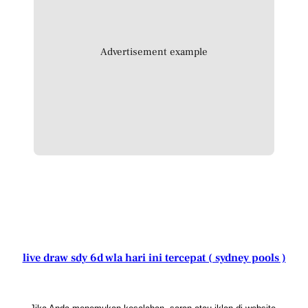
Advertisement example
live draw sdy 6d wla hari ini tercepat ( sydney pools )