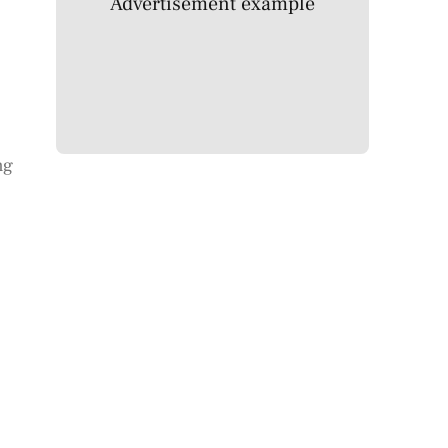
Advertisement example
ng