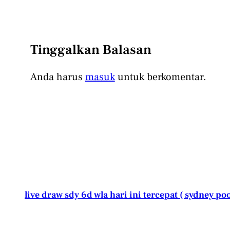
Tinggalkan Balasan
Anda harus
masuk
untuk berkomentar.
live draw sdy 6d wla hari ini tercepat ( sydney poo