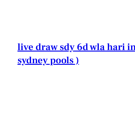
Lewati
ke
konten
live draw sdy 6d wla hari in
sydney pools )