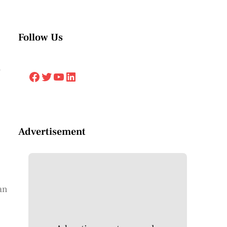
Follow Us
.
Facebook
Twitter
YouTube
LinkedIn
Advertisement
an