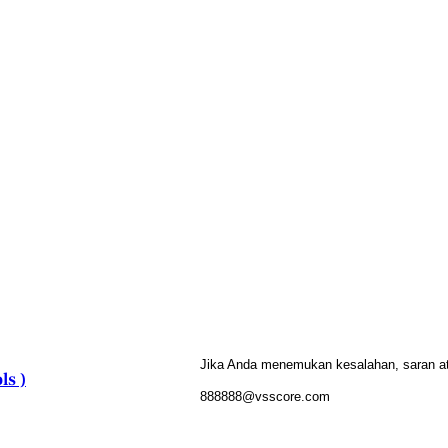
Jika Anda menemukan kesalahan, saran atau
ls )
888888@vsscore.com