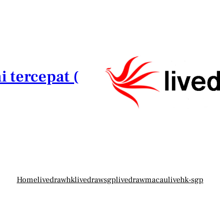
i tercepat (
Home
livedrawhk
livedrawsgp
livedrawmacau
livehk-sgp