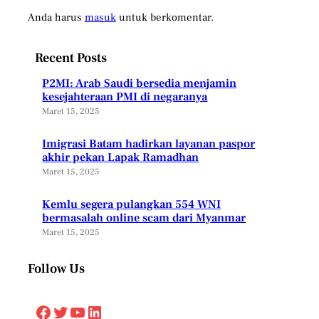
Anda harus
masuk
untuk berkomentar.
Recent Posts
P2MI: Arab Saudi bersedia menjamin
kesejahteraan PMI di negaranya
Maret 15, 2025
Imigrasi Batam hadirkan layanan paspor
akhir pekan Lapak Ramadhan
Maret 15, 2025
Kemlu segera pulangkan 554 WNI
bermasalah online scam dari Myanmar
Maret 15, 2025
Follow Us
Facebook
Twitter
YouTube
LinkedIn