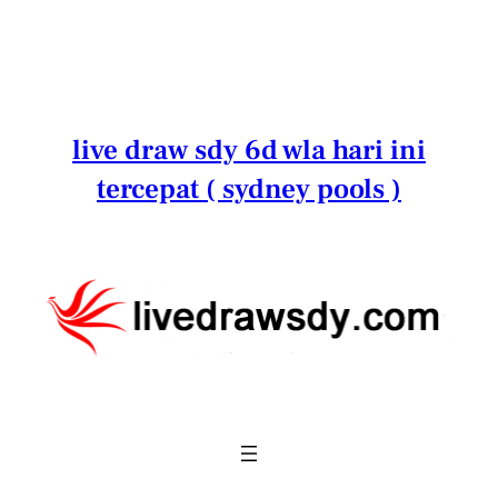
Lewati
ke
konten
live draw sdy 6d wla hari ini
tercepat ( sydney pools )