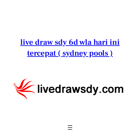
Lewati
ke
konten
live draw sdy 6d wla hari ini
tercepat ( sydney pools )