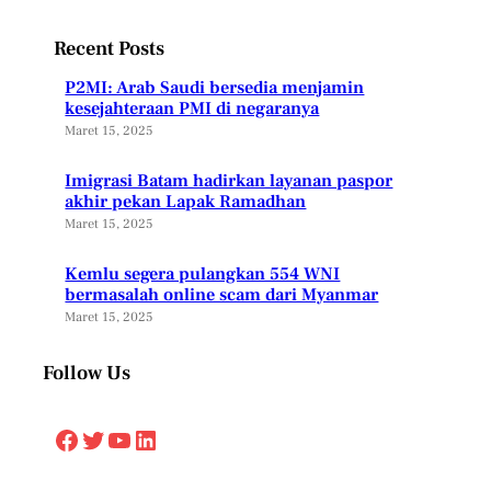
Recent Posts
P2MI: Arab Saudi bersedia menjamin
kesejahteraan PMI di negaranya
Maret 15, 2025
Imigrasi Batam hadirkan layanan paspor
akhir pekan Lapak Ramadhan
Maret 15, 2025
Kemlu segera pulangkan 554 WNI
bermasalah online scam dari Myanmar
Maret 15, 2025
Follow Us
Facebook
Twitter
YouTube
LinkedIn