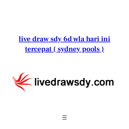
Lewati
ke
konten
live draw sdy 6d wla hari ini
tercepat ( sydney pools )