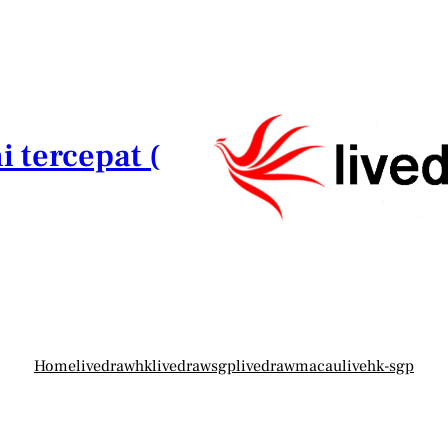
i tercepat (
Home
livedrawhk
livedrawsgp
livedrawmacau
livehk-sgp