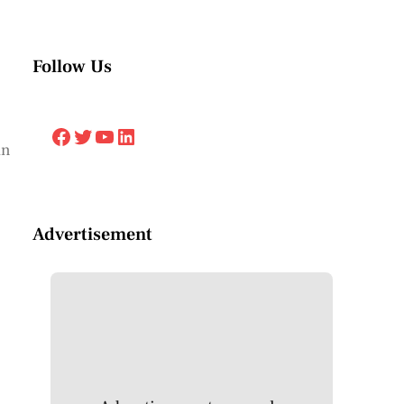
Follow Us
Facebook
Twitter
YouTube
LinkedIn
an
Advertisement
n