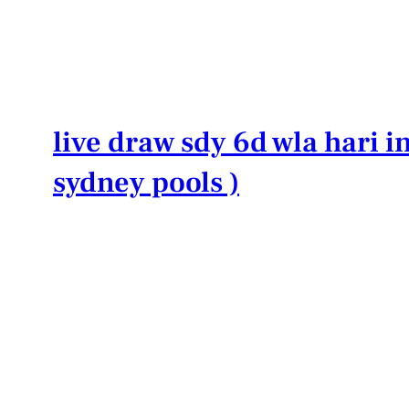
Lewati
ke
konten
live draw sdy 6d wla hari in
sydney pools )