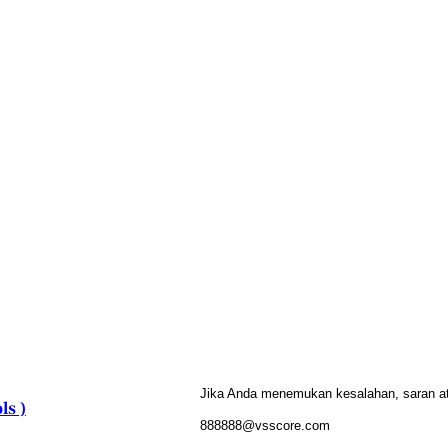
Jika Anda menemukan kesalahan, saran atau
ls )
888888@vsscore.com