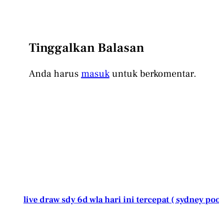
Tinggalkan Balasan
Anda harus
masuk
untuk berkomentar.
live draw sdy 6d wla hari ini tercepat ( sydney poo