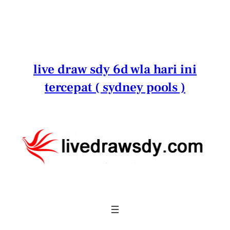
Lewati
ke
konten
live draw sdy 6d wla hari ini
tercepat ( sydney pools )