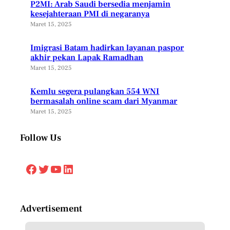
P2MI: Arab Saudi bersedia menjamin
kesejahteraan PMI di negaranya
Maret 15, 2025
Imigrasi Batam hadirkan layanan paspor
akhir pekan Lapak Ramadhan
Maret 15, 2025
Kemlu segera pulangkan 554 WNI
bermasalah online scam dari Myanmar
Maret 15, 2025
Follow Us
Facebook
Twitter
YouTube
LinkedIn
Advertisement