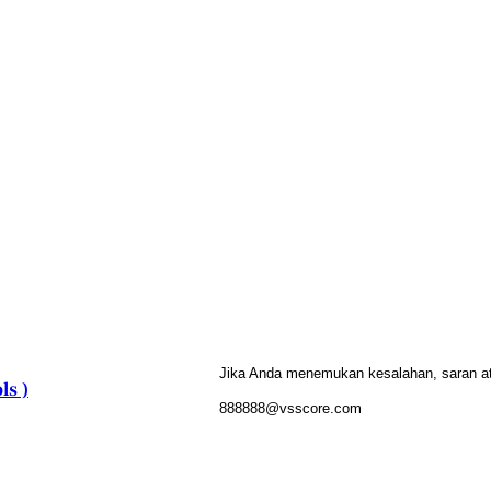
Jika Anda menemukan kesalahan, saran atau
ls )
888888@vsscore.com