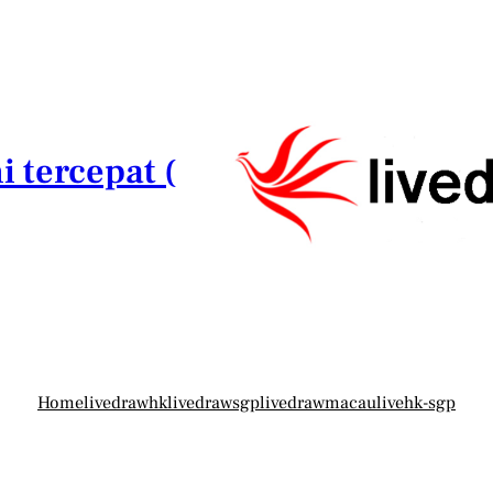
i tercepat (
Home
livedrawhk
livedrawsgp
livedrawmacau
livehk-sgp