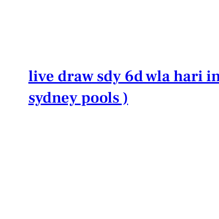
Lewati
ke
konten
live draw sdy 6d wla hari in
sydney pools )