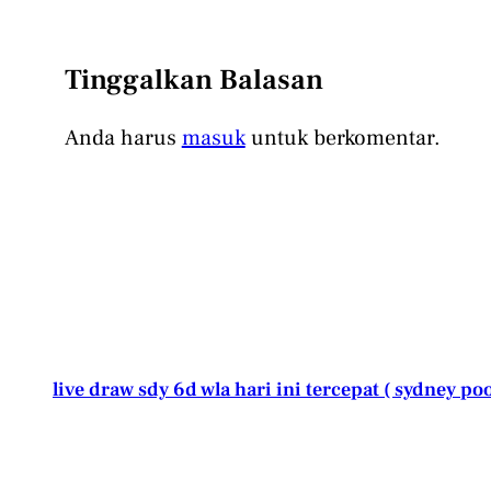
Tinggalkan Balasan
Anda harus
masuk
untuk berkomentar.
live draw sdy 6d wla hari ini tercepat ( sydney poo