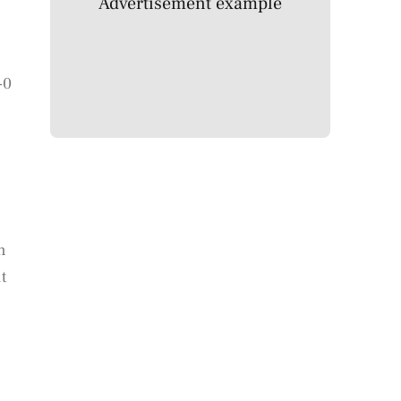
Advertisement example
-0
n
t