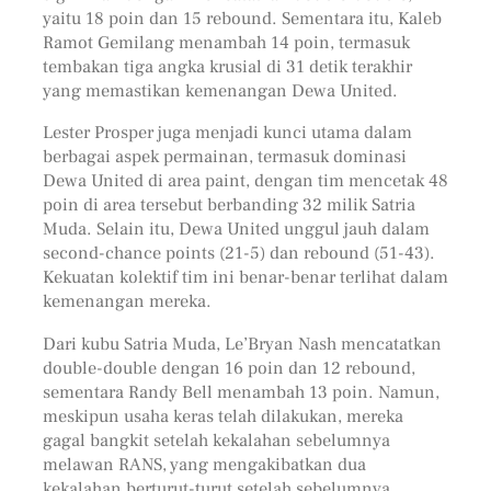
yaitu 18 poin dan 15 rebound. Sementara itu, Kaleb
Ramot Gemilang menambah 14 poin, termasuk
tembakan tiga angka krusial di 31 detik terakhir
yang memastikan kemenangan Dewa United.
Lester Prosper juga menjadi kunci utama dalam
berbagai aspek permainan, termasuk dominasi
Dewa United di area paint, dengan tim mencetak 48
poin di area tersebut berbanding 32 milik Satria
Muda. Selain itu, Dewa United unggul jauh dalam
second-chance points (21-5) dan rebound (51-43).
Kekuatan kolektif tim ini benar-benar terlihat dalam
kemenangan mereka.
Dari kubu Satria Muda, Le’Bryan Nash mencatatkan
double-double dengan 16 poin dan 12 rebound,
sementara Randy Bell menambah 13 poin. Namun,
meskipun usaha keras telah dilakukan, mereka
gagal bangkit setelah kekalahan sebelumnya
melawan RANS, yang mengakibatkan dua
kekalahan berturut-turut setelah sebelumnya