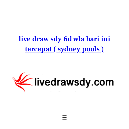
Lewati
ke
konten
live draw sdy 6d wla hari ini
tercepat ( sydney pools )