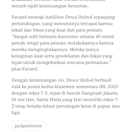
meraih tujuh kemenangan beruntun.
Favarel memuji stabilitas Dewa United sepanjang
pertandingan, yang menurutnya tercapai karena
tekad dan fokus yang kuat dari para pemain.
“Sangat sulit bermain konsisten selama 40 menit
penuh, tetapi para pemain melakukannya karena
mereka menginginkannya. Mereka punya
keinginan kuat serta pendekatan dan fokus yang
tepat untuk mengeksekusi rencana permainan,”
jelas Favarel.
Dengan kemenangan ini, Dewa United berhasil
naik ke posisi kedua klasemen sementara IBL 2025
dengan rekor 7-3, tepat di bawah Hangtuah Jakarta.
Di sisi lain, Satria Muda yang kini memiliki rekor 7-
2 tetap berada dalam persaingan ketat di papan atas
liga.
jackpotlotere