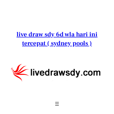
Lewati
ke
konten
live draw sdy 6d wla hari ini
tercepat ( sydney pools )